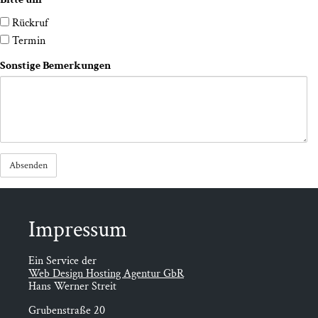
Rückruf
Termin
Sons­ti­ge Bemerkungen
Impres­sum
Ein Service der
Web Design Hosting Agentur GbR
Hans Werner Streit
Grubenstraße 20