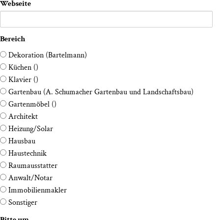
Web­sei­te
Bereich
Deko­ra­ti­on (Bartel­mann)
Küchen ()
Klavier ()
Gar­ten­bau (A. Schu­ma­cher Gar­ten­bau und Landschaftsbau)
Gartenmöbel ()
Architekt
Heizung/Solar
Hausbau
Haustechnik
Raumausstatter
Anwalt/Notar
Immobilienmakler
Sonstiger
Bit­te um