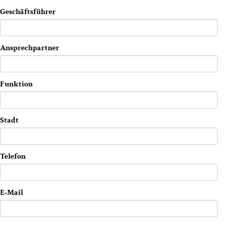
Geschäfts­füh­rer
Ansprech­part­ner
Funk­ti­on
Stadt
Tele­fon
E‑Mail