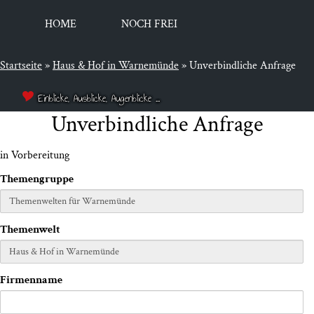
HOME
NOCH FREI
Startseite
»
Haus & Hof in Warnemünde
»
Unverbindliche Anfrage
Einblicke, Ausblicke, Augenblicke ...
Unver­bind­li­che Anfrage
in Vor­be­rei­tung
The­men­grup­pe
The­men­welt
Fir­men­na­me