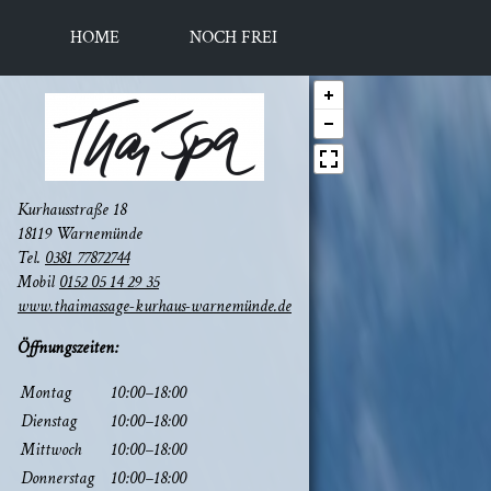
HOME
NOCH FREI
Kur­haus­stra­ße 18
18119 Warnemünde
Tel.
0381 77872744
Mobil
0152 05 14 29 35
www.thaimassage-kurhaus-warnemünde.de
Öff­nungs­zei­ten:
Mon­tag
10:00–18:00
Diens­tag
10:00–18:00
Mitt­woch
10:00–18:00
Don­ners­tag
10:00–18:00