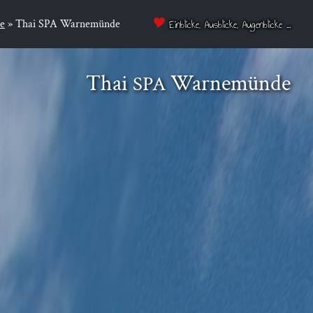
e
»
Thai SPA Warnemünde
Einblicke, Ausblicke, Augenblicke ...
Thai
Warnemünde
SPA