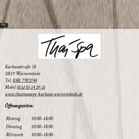
P4
Kur­haus­stra­ße 18
18119 Warnemünde
Tel.
0381 77872744
Mobil
0152 05 14 29 35
www.thaimassage-kurhaus-warnemünde.de
Öff­nungs­zei­ten:
Mon­tag
10:00–18:00
Diens­tag
10:00–18:00
Mitt­woch
10:00–18:00