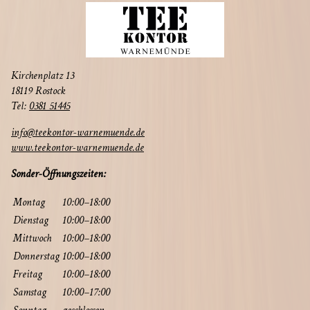
Kir­chen­platz 13
18119 Rostock
Tel:
0381 51445
info@teekontor-warnemuende.de
www.teekontor-warnemuende.de
Son­der-Öff­nungs­zei­ten:
Mon­tag
10:00–18:00
Diens­tag
10:00–18:00
Mitt­woch
10:00–18:00
Don­ners­tag
10:00–18:00
Frei­tag
10:00–18:00
Sams­tag
10:00–17:00