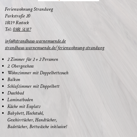
Feri­en­woh­nung Strandweg
Park­stra­ße 20
18119 Rostock
Tel:
0381 51317
info@strandhaus-warnemuende.de
strandhaus-warnemuende.de/ferienwohnung-strandweg
2 Zim­mer für 2 + 2 Personen
2. Ober­ge­schoss
Wohn­zim­mer mit Doppelbettcouch
Bal­kon
Schlaf­zim­mer mit Doppelbett
Dusch­bad
Lami­nat­bo­den
Küche mit Essplatz
Baby­bett, Hochstuhl,
Geschirr­tü­cher, Handtücher,
Bade­tü­cher, Bett­wä­sche inklusive!