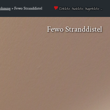
ohnung
»
Fewo Stranddistel
Einblicke, Ausblicke, Augenblicke ...
Fewo Strand­dis­tel