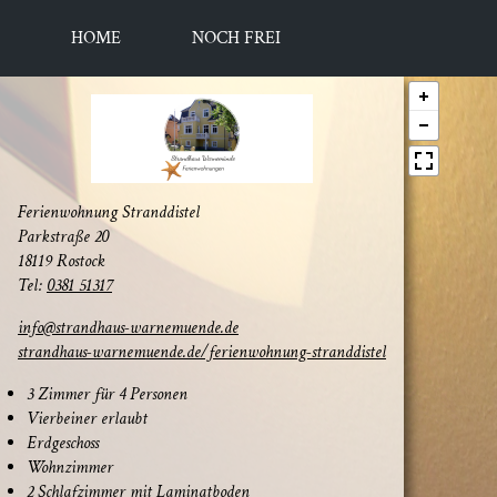
HOME
NOCH FREI
Feri­en­woh­nung Stranddistel
Park­stra­ße 20
18119 Rostock
Tel:
0381 51317
info@strandhaus-warnemuende.de
strandhaus-warnemuende.de/ferienwohnung-stranddistel
3 Zim­mer für 4 Personen
Vier­bei­ner erlaubt
Erd­ge­schoss
Wohn­zim­mer
2 Schlaf­zim­mer mit Laminatboden