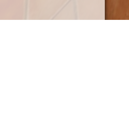
Stranddistel
von © 2016 Web Design