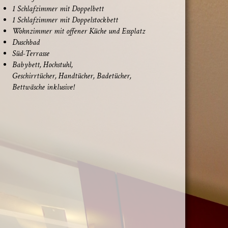
1 Schlaf­zim­mer mit Doppelbett
1 Schlaf­zim­mer mit Doppelstockbett
Wohn­zim­mer mit offe­ner Küche und Essplatz
Dusch­bad
Süd-Ter­ras­se
Baby­bett, Hochstuhl,
Geschirr­tü­cher, Hand­tü­cher, Badetücher,
Bett­wä­sche inklusive!