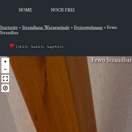
HOME
NOCH FREI
Startseite
»
Strandhaus Warnemünde
»
Ferienwohnung
»
Fewo
Strandbar
Einblicke, Ausblicke, Augenblicke ...
Fewo Strand­bar