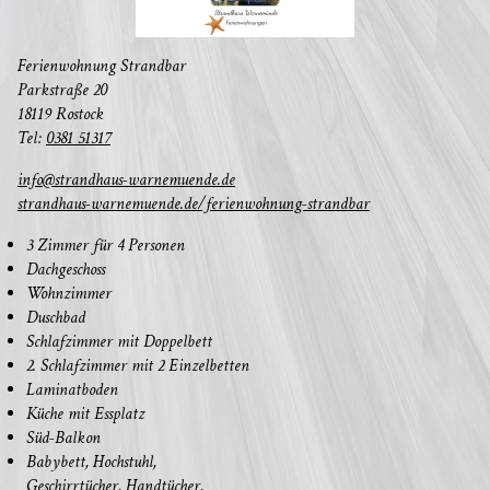
Feri­en­woh­nung Strandbar
Park­stra­ße 20
18119 Rostock
Tel:
0381 51317
info@strandhaus-warnemuende.de
strandhaus-warnemuende.de/ferienwohnung-strandbar
3 Zim­mer für 4 Personen
Dach­ge­schoss
Wohn­zim­mer
Dusch­bad
Schlaf­zim­mer mit Doppelbett
2. Schlaf­zim­mer mit 2 Einzelbetten
Lami­nat­bo­den
Küche mit Essplatz
Süd-Bal­kon
Baby­bett, Hochstuhl,
Geschirr­tü­cher, Handtücher,