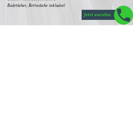
Bade­tü­cher, Bett­wä­sche inklusive!
Jetzt anrufen