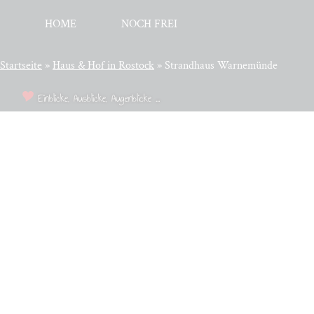
HOME
NOCH FREI
Startseite
»
Haus & Hof in Rostock
»
Strandhaus Warnemünde
Einblicke, Ausblicke, Augenblicke ...