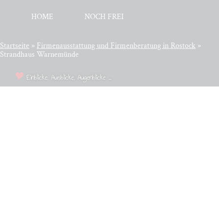
HOME
NOCH FREI
Startseite
»
Fir­men­aus­stat­tung und Fir­men­be­ra­tung in Rostock
»
Strandhaus Warnemünde
Einblicke, Ausblicke, Augenblicke ...