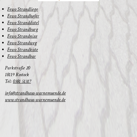
Fewo Strand­lie­ge
Fewo Strand­ha­fer
Fewo Strand­dis­tel
Fewo Strand­burg
Fewo Strand­nixe
Fewo Strand­weg
Fewo Strand­kis­te
Fewo Strand­bar
Park­stra­ße 20
18119 Rostock
Tel:
0381 51317
info@strandhaus-warnemuende.de
www.strandhaus-warnemuende.de