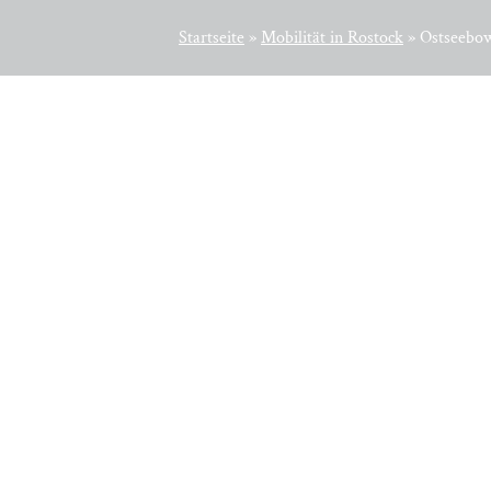
Startseite
»
Mobi­li­tät in Rostock
»
Ostseebo