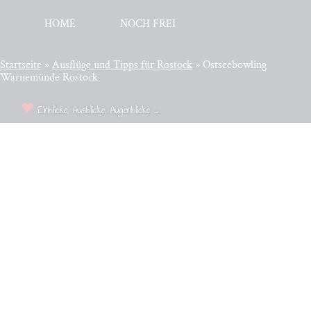
HOME
NOCH FREI
Startseite
»
Aus­flü­ge und Tipps für Rostock
»
Ostseebowling
Warnemünde Rostock
Einblicke, Ausblicke, Augenblicke ...