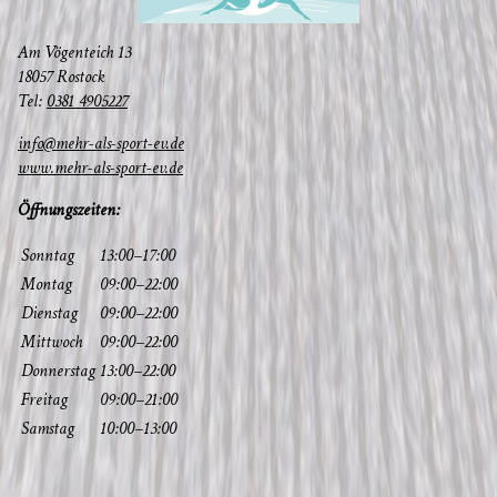
Am Vögen­teich 13
18057 Rostock
Tel:
0381 4905227
info@mehr-als-sport-ev.de
www.mehr-als-sport-ev.de
Öff­nungs­zei­ten:
Sonn­tag
13:00–17:00
Mon­tag
09:00–22:00
Diens­tag
09:00–22:00
Mitt­woch
09:00–22:00
Don­ners­tag
13:00–22:00
Frei­tag
09:00–21:00
Sams­tag
10:00–13:00