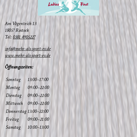
Am Vögen­teich 13
18057 Rostock
Tel:
0381 4905227
info@mehr-als-sport-ev.de
www.mehr-als-sport-ev.de
Öff­nungs­zei­ten:
Sonn­tag
13:00–17:00
Mon­tag
09:00–22:00
Diens­tag
09:00–22:00
Mitt­woch
09:00–22:00
Don­ners­tag
13:00–22:00
Frei­tag
09:00–21:00
Sams­tag
10:00–13:00