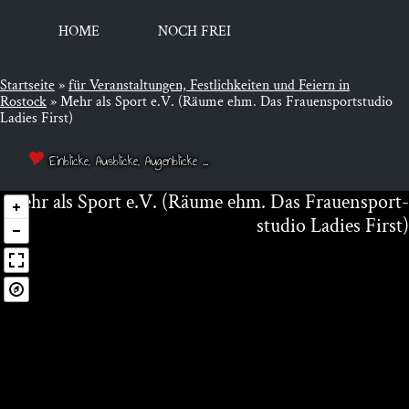
HOME
NOCH FREI
Startseite
»
für Ver­an­stal­tun­gen, Fest­lich­kei­ten und Fei­ern in
Rostock
»
Mehr als Sport e.V. (Räume ehm. Das Frauensportstudio
Ladies First)
Einblicke, Ausblicke, Augenblicke ...
Mehr als Sport e.V. (Räu­me ehm. Das Frau­en­sport­
stu­dio Ladies First)