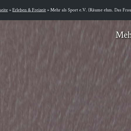
seite
»
Erleben & Freizeit
»
Mehr als Sport e.V. (Räume ehm. Das Fraue
Mehr