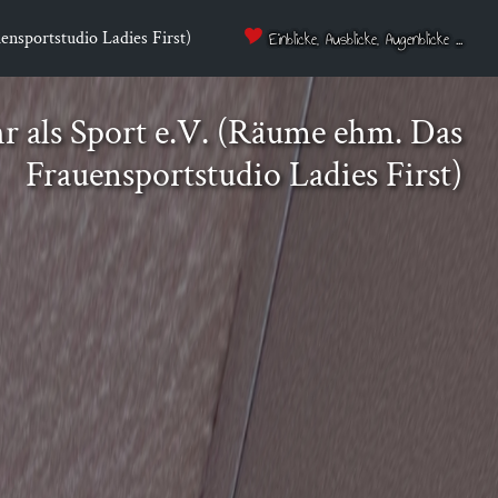
nsportstudio Ladies First)
Einblicke, Ausblicke, Augenblicke ...
 als Sport e.V. (Räu­me ehm. Das
Frau­en­sport­stu­dio Ladies First)