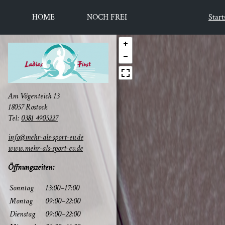
HOME
NOCH FREI
Start
Am Vögen­teich 13
18057 Rostock
Tel:
0381 4905227
info@mehr-als-sport-ev.de
www.mehr-als-sport-ev.de
Öff­nungs­zei­ten:
Sonn­tag
13:00–17:00
Mon­tag
09:00–22:00
Diens­tag
09:00–22:00