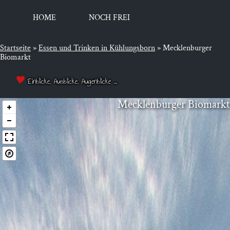
HOME
NOCH FREI
Startseite
»
Essen und Trin­ken in Kühlungsborn
»
Mecklenburger
Biomarkt
Einblicke, Ausblicke, Augenblicke ...
Meck­len­bur­ger Biomarkt