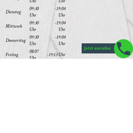
Uhr
Uhr
09:30
-19:04
Diens­tag
Uhr
Uhr
09:30
-19:04
Mitt­woch
Uhr
Uhr
09:30
-19:04
Don­ners­tag
Uhr
Uhr
Jetzt anrufen
08:07
Frei­tag
-19:13 Uhr
Uhr
08:05
Sams­tag
-14:32 Uhr
Uhr
Sonn­tag
geschlos­sen
aus­rei­chend Park­plät­ze sind vorhanden