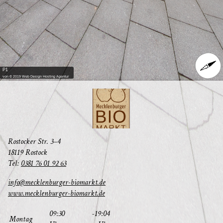
P1
von © 2019 Web Design Hosting Agentur
Ros­to­cker Str. 3–4
18119 Rostock
Tel:
0381 76 01 92 63
info@mecklenburger-biomarkt.de
www.mecklenburger-biomarkt.de
09:30
-19:04
Mon­tag