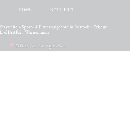
HOME
NOCH FREI
Startseite
»
Sport- & Fit­ness­an­ge­bo­te in Rostock
»
Friseur
kreHAARtiv Warnemünde
Einblicke, Ausblicke, Augenblicke ...