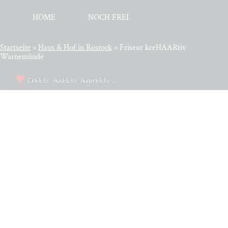
HOME
NOCH FREI
Startseite
»
Haus & Hof in Rostock
»
Friseur kreHAARtiv
Warnemünde
Einblicke, Ausblicke, Augenblicke ...