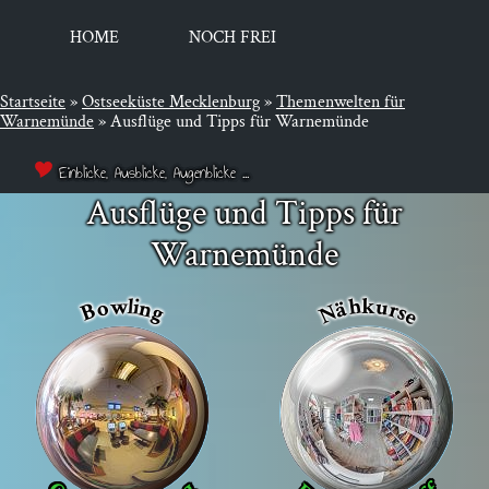
HOME
NOCH FREI
Startseite
»
Ostseeküste Mecklenburg
»
Themenwelten für
Warnemünde
»
Ausflüge und Tipps für Warnemünde
Einblicke, Ausblicke, Augenblicke ...
Ausflüge und Tipps für
Warnemünde
w
k
l
h
u
i
o
n
ä
r
B
g
s
N
e
g