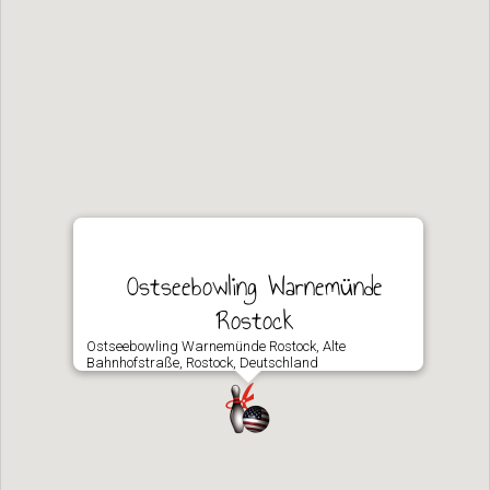
Ost­see­bow­ling War­ne­mün­de
Rostock
Ostseebowling Warnemünde Rostock, Alte
Bahnhofstraße, Rostock, Deutschland