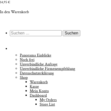
14,95
€
In den Warenkorb
Suche
nach:
Pan­ora­ma Einblicke
Noch frei
Unver­bind­li­che Anfrage
Unver­bind­li­che Firmenempfehlung
Daten­schutz­er­klä­rung
Shop
Waren­korb
Kas­se
Mein Kon­to
Dash­board
My Orders
Store List