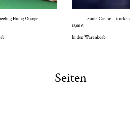
pee­ling Honig Orange
Soo­le Creme – tro­cke­
12,00
€
orb
In den Warenkorb
Seiten