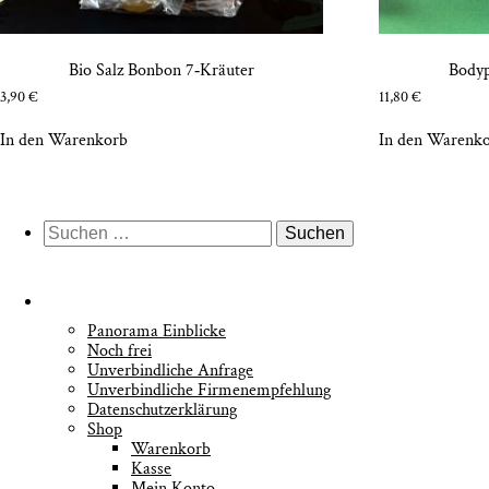
Bio Salz Bon­bon 7‑Kräuter
Body­
3,90
€
11,80
€
In den Warenkorb
In den Warenk
Suche
nach:
Pan­ora­ma Einblicke
Noch frei
Unver­bind­li­che Anfrage
Unver­bind­li­che Firmenempfehlung
Daten­schutz­er­klä­rung
Shop
Waren­korb
Kas­se
Mein Kon­to