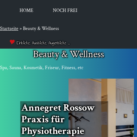
HOME
NOCH FREI
Startseite
»
Beauty & Wellness
Einblicke, Ausblicke, Augenblicke ...
Beauty & Wellness
Spa, Sau­na, Kos­me­tik, Fri­seur, Fit­ness, etc
Anne­gret Rossow
Pra­xis für
Physiotherapie