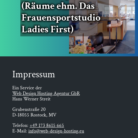
(Räu­me ehm. Das
Frau­en­sport­stu­dio
Ladies First)
Impres­sum
Ein Service der
Web Design Hosting Agentur GbR
Hans Werner Streit
Grubenstraße 20
D-18055 Rostock, MV
Telefon:
+49 173 8615 665
E-Mail:
info@web-design-hosting.eu