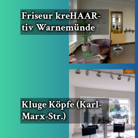
Fri­seur kre­HAAR­
tiv Warnemünde
Klu­ge Köp­fe (Karl-
Marx-Str.)